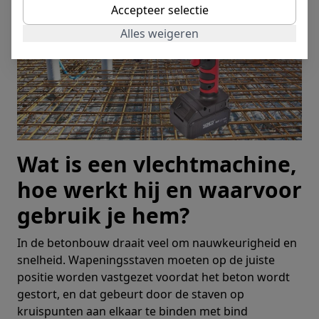
Accepteer selectie
Alles weigeren
Wat is een vlechtmachine,
hoe werkt hij en waarvoor
gebruik je hem?
In de betonbouw draait veel om nauwkeurigheid en
snelheid. Wapeningsstaven moeten op de juiste
positie worden vastgezet voordat het beton wordt
gestort, en dat gebeurt door de staven op
kruispunten aan elkaar te binden met bind