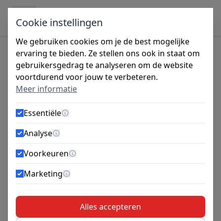
Ga naar de inhoud
Cookie instellingen
We gebruiken cookies om je de best mogelijke
ervaring te bieden. Ze stellen ons ook in staat om
gebruikersgedrag te analyseren om de website
Tijdens de vakantieperiode zijn wij gesloten
voortdurend voor jouw te verbeteren.
van 27 juli tot 14 augustus. Bestellingen
Meer informatie
worden vanaf maandag 10 augustus
verzonden.
Essentiële
Meer informatie
Wat is een vlechtmachine,
Analyse
Meer informatie
hoe werkt hij en waarvoor
Voorkeuren
Meer informatie
gebruik je hem?
Marketing
Meer informatie
1 mei 2026
Rebartier
Alles accepteren